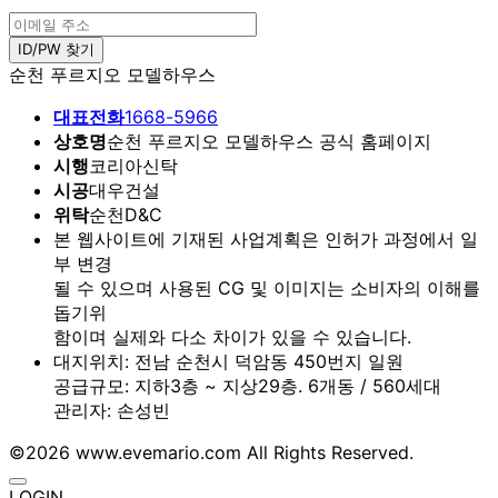
순천 푸르지오 모델하우스
대표전화
1668-5966
상호명
순천 푸르지오 모델하우스 공식 홈페이지
시행
코리아신탁
시공
대우건설
위탁
순천D&C
본 웹사이트에 기재된 사업계획은 인허가 과정에서 일
부 변경
될 수 있으며 사용된 CG 및 이미지는 소비자의 이해를
돕기위
함이며 실제와 다소 차이가 있을 수 있습니다.
대지위치: 전남 순천시 덕암동 450번지 일원
공급규모: 지하3층 ~ 지상29층. 6개동 / 560세대
관리자: 손성빈
©2026 www.evemario.com All Rights Reserved.
LOGIN