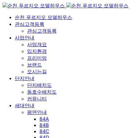
순천 푸르지오 모델하우스
관심고객등록
관심고객등록
사업안내
사업개요
입지환경
프리미엄
브랜드
오시는길
단지안내
단지배치도
동호수배치도
커뮤니티
세대안내
평면안내
84A
84B
84C
84D