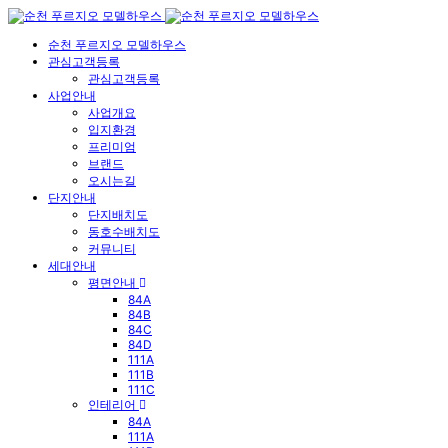
순천 푸르지오 모델하우스
관심고객등록
관심고객등록
사업안내
사업개요
입지환경
프리미엄
브랜드
오시는길
단지안내
단지배치도
동호수배치도
커뮤니티
세대안내
평면안내
84A
84B
84C
84D
111A
111B
111C
인테리어
84A
111A