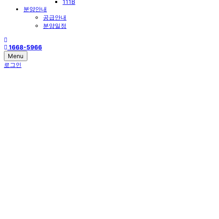
111B
분양안내
공급안내
분양일정
1668-5966
Menu
로그인