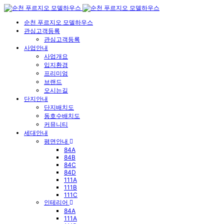
순천 푸르지오 모델하우스
관심고객등록
관심고객등록
사업안내
사업개요
입지환경
프리미엄
브랜드
오시는길
단지안내
단지배치도
동호수배치도
커뮤니티
세대안내
평면안내
84A
84B
84C
84D
111A
111B
111C
인테리어
84A
111A