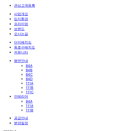
관심고객등록
사업개요
입지환경
프리미엄
브랜드
오시는길
단지배치도
동호수배치도
커뮤니티
평면안내
84A
84B
84C
84D
111A
111B
111C
인테리어
84A
111A
111B
공급안내
분양일정