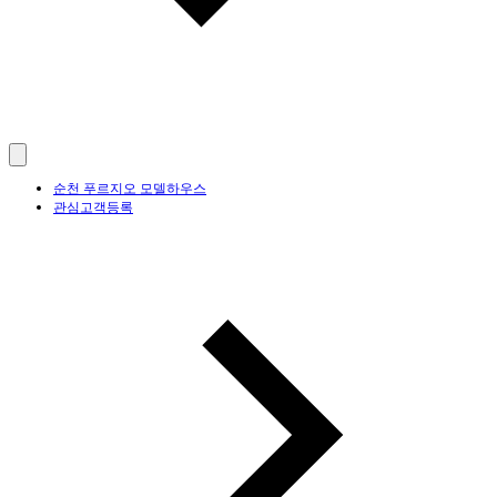
순천 푸르지오 모델하우스
관심고객등록