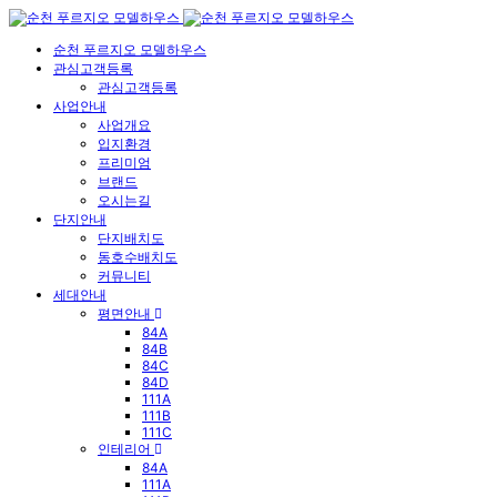
순천 푸르지오 모델하우스
관심고객등록
관심고객등록
사업안내
사업개요
입지환경
프리미엄
브랜드
오시는길
단지안내
단지배치도
동호수배치도
커뮤니티
세대안내
평면안내
84A
84B
84C
84D
111A
111B
111C
인테리어
84A
111A