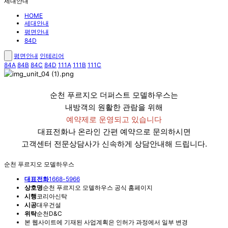
세대안내
HOME
세대안내
평면안내
84D
평면안내
인테리어
84A
84B
84C
84D
111A
111B
111C
순천 푸르지오 더퍼스트 모델하우스는
내방객의 원활한 관람을 위해
예약제로 운영되고 있습니다
대표전화나 온라인 간편 예약으로 문의하시면
고객센터 전문상담사가 신속하게 상담안내해 드립니다.
순천 푸르지오 모델하우스
대표전화
1668-5966
상호명
순천 푸르지오 모델하우스 공식 홈페이지
시행
코리아신탁
시공
대우건설
위탁
순천D&C
본 웹사이트에 기재된 사업계획은 인허가 과정에서 일부 변경