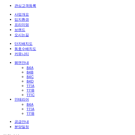
관심고객등록
사업개요
입지환경
프리미엄
브랜드
오시는길
단지배치도
동호수배치도
커뮤니티
평면안내
84A
84B
84C
84D
111A
111B
111C
인테리어
84A
111A
111B
공급안내
분양일정