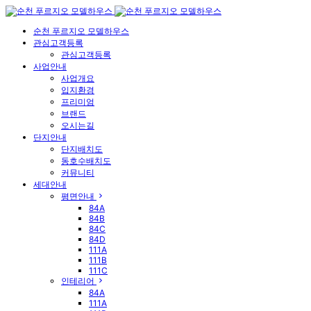
순천 푸르지오 모델하우스
관심고객등록
관심고객등록
사업안내
사업개요
입지환경
프리미엄
브랜드
오시는길
단지안내
단지배치도
동호수배치도
커뮤니티
세대안내
평면안내
84A
84B
84C
84D
111A
111B
111C
인테리어
84A
111A