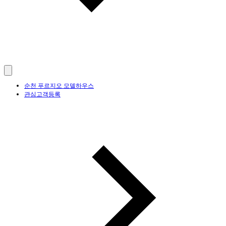
순천 푸르지오 모델하우스
관심고객등록