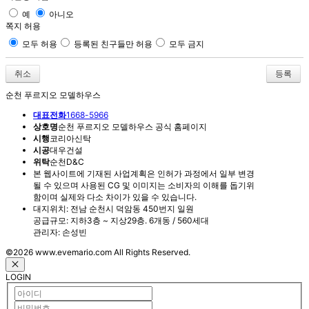
예
아니오
쪽지 허용
모두 허용
등록된 친구들만 허용
모두 금지
취소
순천 푸르지오 모델하우스
대표전화
1668-5966
상호명
순천 푸르지오 모델하우스 공식 홈페이지
시행
코리아신탁
시공
대우건설
위탁
순천D&C
본 웹사이트에 기재된 사업계획은 인허가 과정에서 일부 변경
될 수 있으며 사용된 CG 및 이미지는 소비자의 이해를 돕기위
함이며 실제와 다소 차이가 있을 수 있습니다.
대지위치: 전남 순천시 덕암동 450번지 일원
공급규모: 지하3층 ~ 지상29층. 6개동 / 560세대
관리자: 손성빈
©2026 www.evemario.com All Rights Reserved.
LOGIN