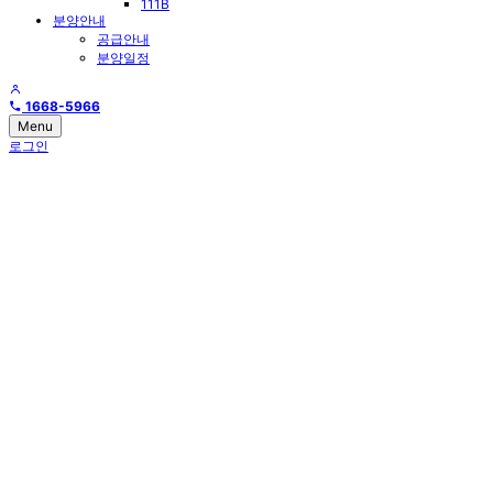
111B
분양안내
공급안내
분양일정
1668-5966
Menu
로그인