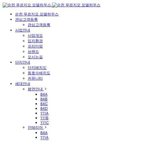
순천 푸르지오 모델하우스
관심고객등록
관심고객등록
사업안내
사업개요
입지환경
프리미엄
브랜드
오시는길
단지안내
단지배치도
동호수배치도
커뮤니티
세대안내
평면안내
84A
84B
84C
84D
111A
111B
111C
인테리어
84A
111A