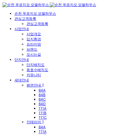
순천 푸르지오 모델하우스
관심고객등록
관심고객등록
사업안내
사업개요
입지환경
프리미엄
브랜드
오시는길
단지안내
단지배치도
동호수배치도
커뮤니티
세대안내
평면안내
84A
84B
84C
84D
111A
111B
111C
인테리어
84A
111A