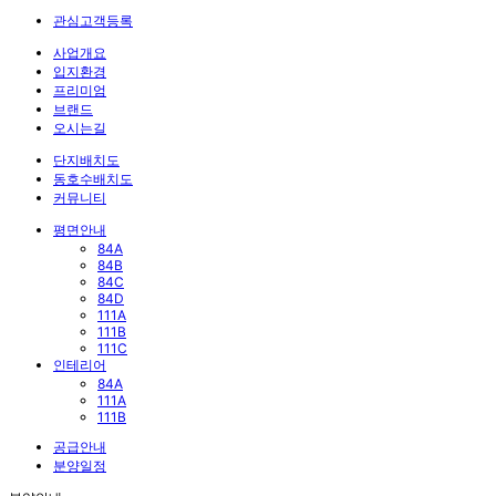
관심고객등록
사업개요
입지환경
프리미엄
브랜드
오시는길
단지배치도
동호수배치도
커뮤니티
평면안내
84A
84B
84C
84D
111A
111B
111C
인테리어
84A
111A
111B
공급안내
분양일정