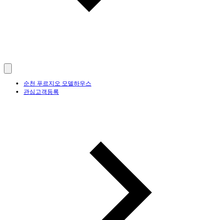
순천 푸르지오 모델하우스
관심고객등록