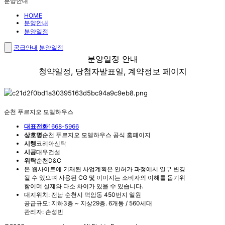
분양안내
HOME
분양안내
분양일정
공급안내
분양일정
분양일정 안내
청약일정, 당첨자발표일, 계약정보 페이지
순천 푸르지오 모델하우스
대표전화
1668-5966
상호명
순천 푸르지오 모델하우스 공식 홈페이지
시행
코리아신탁
시공
대우건설
위탁
순천D&C
본 웹사이트에 기재된 사업계획은 인허가 과정에서 일부 변경
될 수 있으며 사용된 CG 및 이미지는 소비자의 이해를 돕기위
함이며 실제와 다소 차이가 있을 수 있습니다.
대지위치: 전남 순천시 덕암동 450번지 일원
공급규모: 지하3층 ~ 지상29층. 6개동 / 560세대
관리자: 손성빈