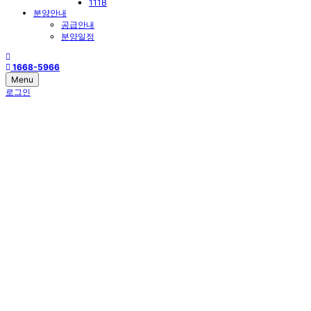
111B
분양안내
공급안내
분양일정
1668-5966
Menu
로그인