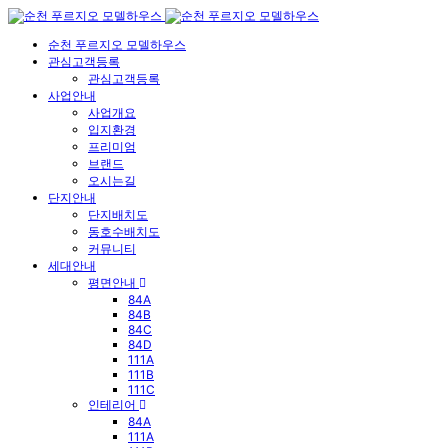
순천 푸르지오 모델하우스
관심고객등록
관심고객등록
사업안내
사업개요
입지환경
프리미엄
브랜드
오시는길
단지안내
단지배치도
동호수배치도
커뮤니티
세대안내
평면안내
84A
84B
84C
84D
111A
111B
111C
인테리어
84A
111A