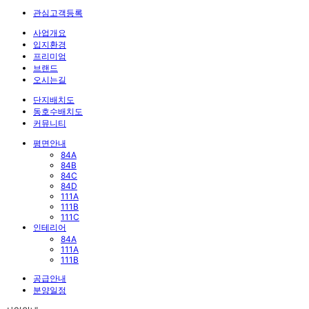
관심고객등록
사업개요
입지환경
프리미엄
브랜드
오시는길
단지배치도
동호수배치도
커뮤니티
평면안내
84A
84B
84C
84D
111A
111B
111C
인테리어
84A
111A
111B
공급안내
분양일정