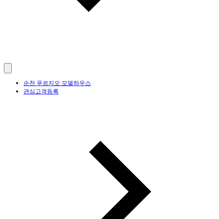
순천 푸르지오 모델하우스
관심고객등록