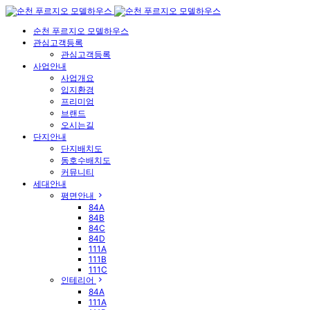
순천 푸르지오 모델하우스
관심고객등록
관심고객등록
사업안내
사업개요
입지환경
프리미엄
브랜드
오시는길
단지안내
단지배치도
동호수배치도
커뮤니티
세대안내
평면안내
84A
84B
84C
84D
111A
111B
111C
인테리어
84A
111A