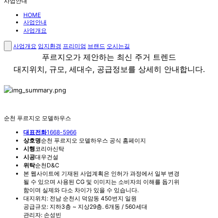
사업안내
HOME
사업안내
사업개요
사업개요
입지환경
프리미엄
브랜드
오시는길
푸르지오가 제안하는 최신 주거 트렌드
대지위치, 규모, 세대수, 공급정보를 상세히 안내합니다.
순천 푸르지오 모델하우스
대표전화
1668-5966
상호명
순천 푸르지오 모델하우스 공식 홈페이지
시행
코리아신탁
시공
대우건설
위탁
순천D&C
본 웹사이트에 기재된 사업계획은 인허가 과정에서 일부 변경
될 수 있으며 사용된 CG 및 이미지는 소비자의 이해를 돕기위
함이며 실제와 다소 차이가 있을 수 있습니다.
대지위치: 전남 순천시 덕암동 450번지 일원
공급규모: 지하3층 ~ 지상29층. 6개동 / 560세대
관리자: 손성빈