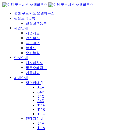
순천 푸르지오 모델하우스
관심고객등록
관심고객등록
사업안내
사업개요
입지환경
프리미엄
브랜드
오시는길
단지안내
단지배치도
동호수배치도
커뮤니티
세대안내
평면안내
84A
84B
84C
84D
111A
111B
111C
인테리어
84A
111A