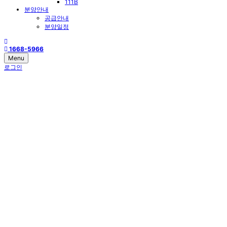
111B
분양안내
공급안내
분양일정
1668-5966
Menu
로그인