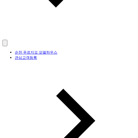
순천 푸르지오 모델하우스
관심고객등록