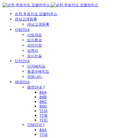
순천 푸르지오 모델하우스
관심고객등록
관심고객등록
사업안내
사업개요
입지환경
프리미엄
브랜드
오시는길
단지안내
단지배치도
동호수배치도
커뮤니티
세대안내
평면안내
84A
84B
84C
84D
111A
111B
111C
인테리어
84A
111A