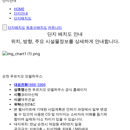
단지안내
HOME
단지안내
단지배치도
단지배치도
동호수배치도
커뮤니티
단지 배치도 안내
위치, 방향, 주요 시설물정보를 상세하게 안내합니다.
순천 푸르지오 모델하우스
대표전화
1668-5966
상호명
순천 푸르지오 모델하우스 공식 홈페이지
시행
코리아신탁
시공
대우건설
위탁
순천D&C
본 웹사이트에 기재된 사업계획은 인허가 과정에서 일부 변경
될 수 있으며 사용된 CG 및 이미지는 소비자의 이해를 돕기위
함이며 실제와 다소 차이가 있을 수 있습니다.
대지위치: 전남 순천시 덕암동 450번지 일원
공급규모: 지하3층 ~ 지상29층. 6개동 / 560세대