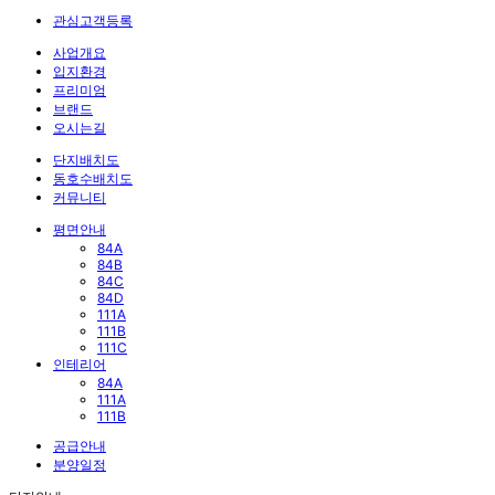
관심고객등록
사업개요
입지환경
프리미엄
브랜드
오시는길
단지배치도
동호수배치도
커뮤니티
평면안내
84A
84B
84C
84D
111A
111B
111C
인테리어
84A
111A
111B
공급안내
분양일정