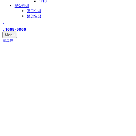
111B
분양안내
공급안내
분양일정
1668-5966
Menu
로그인