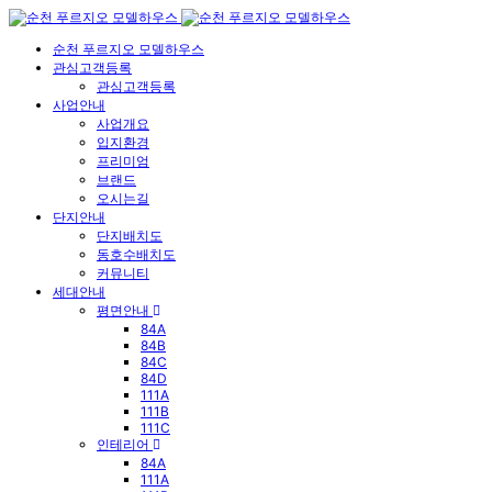
순천 푸르지오 모델하우스
관심고객등록
관심고객등록
사업안내
사업개요
입지환경
프리미엄
브랜드
오시는길
단지안내
단지배치도
동호수배치도
커뮤니티
세대안내
평면안내
84A
84B
84C
84D
111A
111B
111C
인테리어
84A
111A